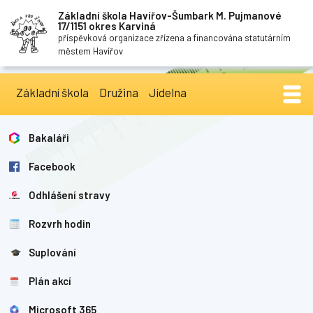
Základní škola Havířov-Šumbark M. Pujmanové
17/1151 okres Karviná
příspěvková organizace zřízena a financována statutárním
městem Havířov
Základní škola
Družina
Jídelna
Bakaláři
Facebook
Odhlášení stravy
Rozvrh hodin
Suplování
Plán akcí
Microsoft 365