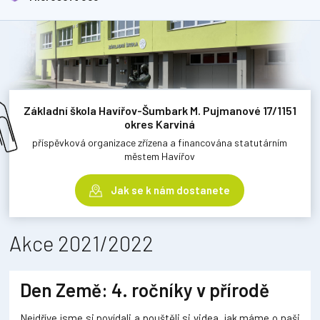
Základní škola Havířov-Šumbark M. Pujmanové 17/1151
okres Karviná
příspěvková organizace zřízena a financována statutárním
městem Havířov
Jak se k nám dostanete
Akce 2021/2022
Den Země: 4. ročníky v přírodě
Nejdříve jsme si povídali a pouštěli si videa, jak máme o naši