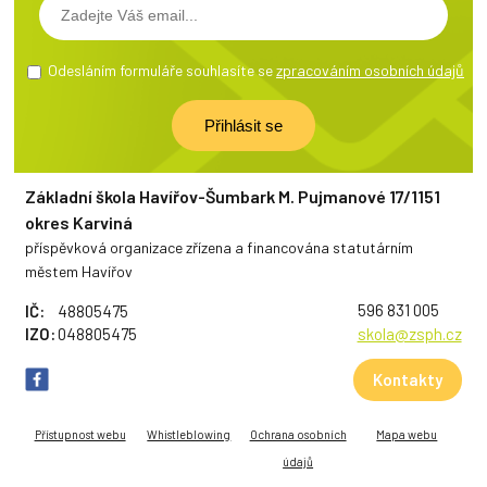
Odesláním formuláře souhlasíte se
zpracováním osobních údajů
Základní škola Havířov-Šumbark M. Pujmanové 17/1151
okres Karviná
příspěvková organizace zřízena a financována statutárním
městem Havířov
596 831 005
IČ:
48805475
IZO:
048805475
skola@zsph.cz
Kontakty
Přístupnost webu
Whistleblowing
Ochrana osobních
Mapa webu
údajů