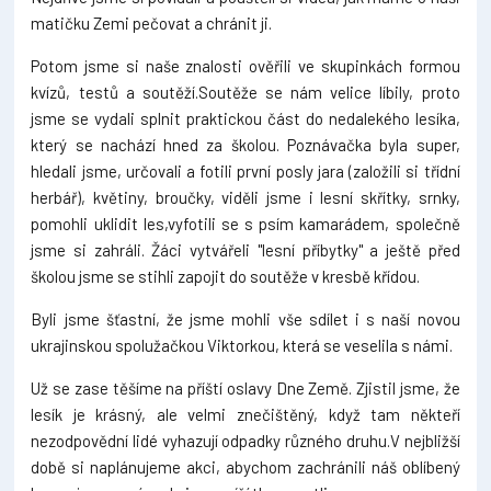
matičku Zemi pečovat a chránit ji.
Potom jsme si naše znalosti ověřili ve skupinkách formou
kvízů, testů a soutěží.Soutěže se nám velice líbily, proto
jsme se vydali splnit praktickou část do nedalekého lesíka,
který se nachází hned za školou. Poznávačka byla super,
hledali jsme, určovali a fotili první posly jara (založili si třídní
herbář), květiny, broučky, viděli jsme i lesní skřítky, srnky,
pomohli uklidit les,vyfotili se s psím kamarádem, společně
jsme si zahráli. Žáci vytvářeli "lesní příbytky" a ještě před
školou jsme se stihli zapojit do soutěže v kresbě křídou.
Byli jsme šťastní, že jsme mohli vše sdílet i s naší novou
ukrajinskou spolužačkou Viktorkou, která se veselila s námi.
Už se zase těšíme na příští oslavy Dne Země. Zjistil jsme, že
lesík je krásný, ale velmi znečištěný, když tam někteří
nezodpovědní lidé vyhazují odpadky různého druhu.V nejbližší
době si naplánujeme akci, abychom zachránili náš oblíbený