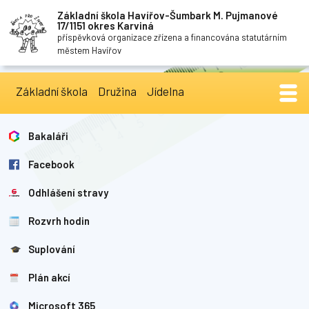
Základní škola Havířov-Šumbark M. Pujmanové
17/1151 okres Karviná
příspěvková organizace zřízena a financována statutárním
městem Havířov
Základní škola
Družina
Jídelna
Bakaláři
Facebook
Odhlášení stravy
Rozvrh hodin
Suplování
Plán akcí
Microsoft 365