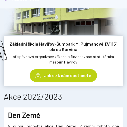
Základní škola Havířov-Šumbark M. Pujmanové 17/1151
okres Karviná
příspěvková organizace zřízena a financována statutárním
městem Havířov
Jak se k nám dostanete
Akce 2022/2023
Den Země
V dubnu proběhla akce Den Země. V rámci tohoto dne