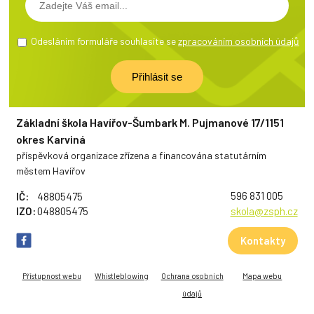
Odesláním formuláře souhlasíte se
zpracováním osobních údajů
Základní škola Havířov-Šumbark M. Pujmanové 17/1151
okres Karviná
příspěvková organizace zřízena a financována statutárním
městem Havířov
596 831 005
IČ:
48805475
IZO:
048805475
skola@zsph.cz
Kontakty
Přístupnost webu
Whistleblowing
Ochrana osobních
Mapa webu
údajů