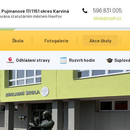
596 831 005
 Pujmanové 17/1151 okres Karviná
cována statutárním městem Havířov
skola@zsph.cz
Škola
Fotogalerie
Akce školy
Odhlášení stravy
Rozvrh hodin
Suplová