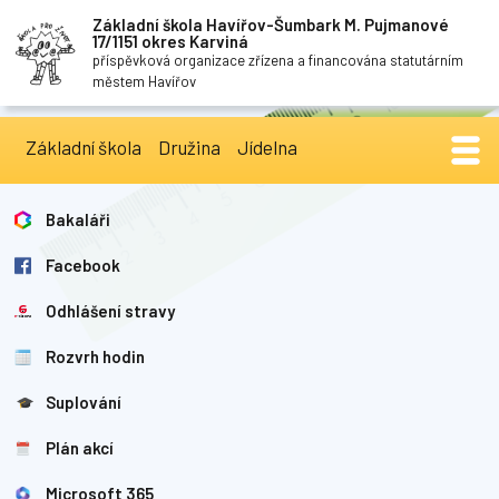
Základní škola Havířov-Šumbark M. Pujmanové
17/1151 okres Karviná
příspěvková organizace zřízena a financována statutárním
městem Havířov
Základní škola
Družina
Jídelna
Bakaláři
Facebook
Odhlášení stravy
Rozvrh hodin
Suplování
Plán akcí
Microsoft 365