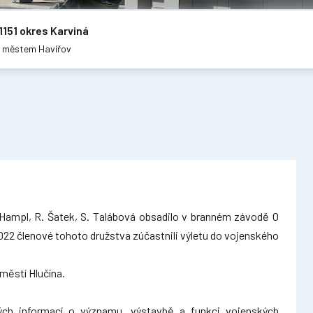
1151 okres Karviná
m městem Havířov
 Hampl, R. Šatek, S. Talábová obsadilo v branném závodě O
22 členové tohoto družstva zúčastnili výletu do vojenského
áměstí Hlučína.
avých informací o významu, výstavbě a funkci vojenských