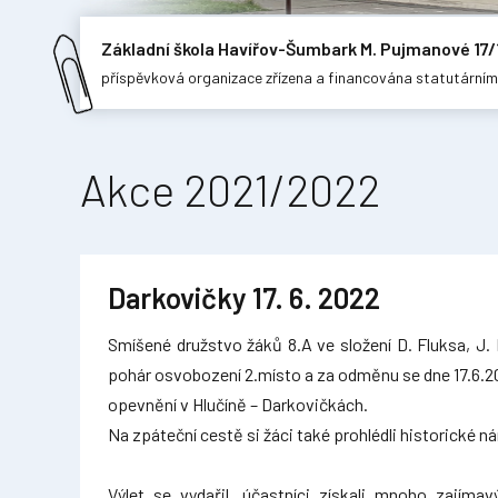
Základní škola Havířov-Šumbark M. Pujmanové 17/
příspěvková organizace zřízena a financována statutární
Akce 2021/2022
Darkovičky 17. 6. 2022
Smíšené družstvo žáků 8.A ve složení D. Fluksa, J.
pohár osvobození 2.místo a za odměnu se dne 17.6.20
opevnění v Hlučíně – Darkovičkách.
Na zpáteční cestě si žáci také prohlédli historické n
Výlet se vydařil, účastníci získali mnoho zajím