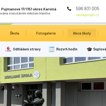
596 831 005
 Pujmanové 17/1151 okres Karviná
cována statutárním městem Havířov
skola@zsph.cz
Škola
Fotogalerie
Akce školy
Odhlášení stravy
Rozvrh hodin
Suplová