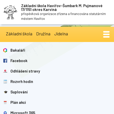
Základní škola Havířov-Šumbark M. Pujmanové
17/1151 okres Karviná
příspěvková organizace zřízena a financována statutárním
městem Havířov
Základní škola
Družina
Jídelna
Bakaláři
Facebook
Odhlášení stravy
Rozvrh hodin
Suplování
Plán akcí
Microsoft 365