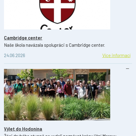
Cambridge center
Naše škola navázala spolupráci s Cambridge center.
24.06.2026
Více informací
Výlet do Hodonína
Žáci druhého stupně se vydali poznávat krásy jižní Moravy.