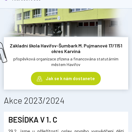
Základní škola Havířov-Šumbark M. Pujmanové 17/1151
okres Karviná
příspěvková organizace zřízena a financována statutárním
městem Havířov
Jak se k nám dostanete
Akce 2023/2024
BESÍDKA V 1. C
29.2. jsme u příležitosti oslav prvního vysvědčení dětí