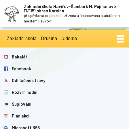
Základní škola Havířov-Šumbark M. Pujmanové
17/1151 okres Karviná
příspěvková organizace zřízena a financována statutárním
městem Havířov
Základní škola
Družina
Jídelna
Bakaláři
Facebook
Odhlášení stravy
Rozvrh hodin
Suplování
Plán akcí
Microsoft 365