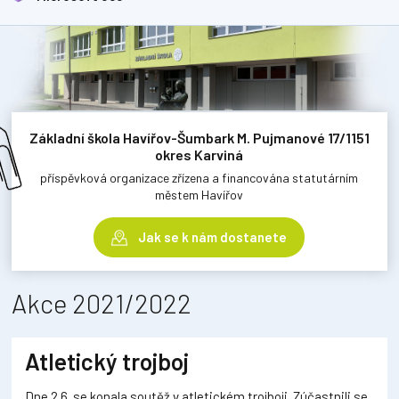
Základní škola Havířov-Šumbark M. Pujmanové 17/1151
okres Karviná
příspěvková organizace zřízena a financována statutárním
městem Havířov
Jak se k nám dostanete
Akce 2021/2022
Atletický trojboj
Dne 2.6. se konala soutěž v atletickém trojboji. Zúčastnili se