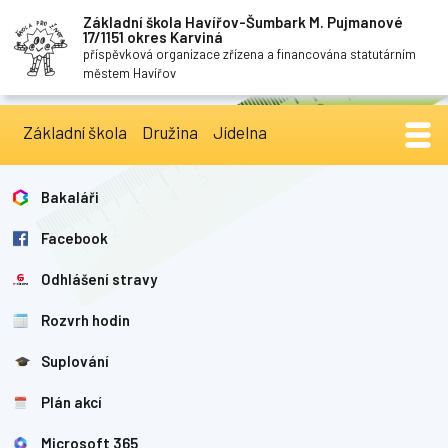
Základní škola Havířov-Šumbark M. Pujmanové
17/1151 okres Karviná
příspěvková organizace zřízena a financována statutárním
městem Havířov
Základní škola
Družina
Jídelna
Bakaláři
Facebook
Odhlášení stravy
Rozvrh hodin
Suplování
Plán akcí
Microsoft 365