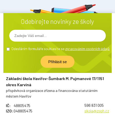
Odebírejte novinky ze školy
Odesláním formuláře souhlasíte se
zpracováním osobních údajů
Základní škola Havířov-Šumbark M. Pujmanové 17/1151
okres Karviná
příspěvková organizace zřízena a financována statutárním
městem Havířov
596 831 005
IČ:
48805475
IZO:
048805475
skola@zsph.cz