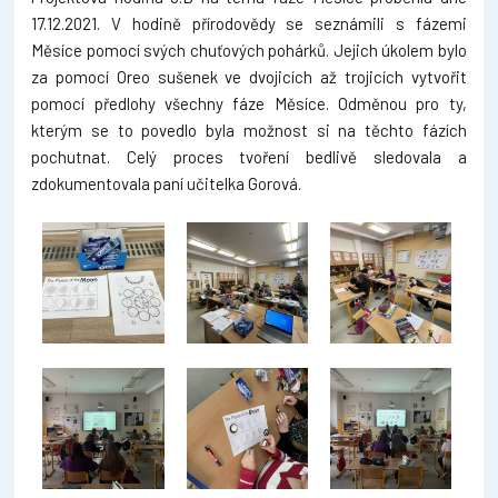
17.12.2021. V hodině přírodovědy se seznámili s fázemi
Měsíce pomocí svých chuťových pohárků. Jejich úkolem bylo
za pomocí Oreo sušenek ve dvojicích až trojicích vytvořit
pomocí předlohy všechny fáze Měsíce. Odměnou pro ty,
kterým se to povedlo byla možnost si na těchto fázích
pochutnat. Celý proces tvoření bedlivě sledovala a
zdokumentovala paní učitelka Gorová.