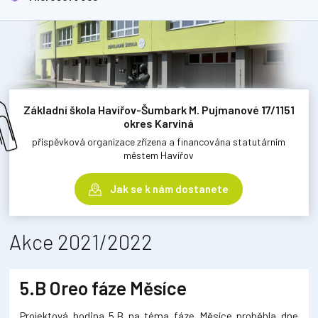
Základní škola Havířov-Šumbark M. Pujmanové 17/1151
okres Karviná
příspěvková organizace zřízena a financována statutárním
městem Havířov
Jak se k nám dostanete
Akce 2021/2022
5.B Oreo fáze Měsíce
Projektová hodina 5.B na téma fáze Měsíce proběhla dne