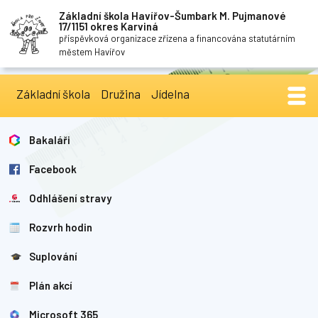
Základní škola Havířov-Šumbark M. Pujmanové
17/1151 okres Karviná
příspěvková organizace zřízena a financována statutárním
městem Havířov
Základní škola
Družina
Jídelna
Bakaláři
Facebook
Odhlášení stravy
Rozvrh hodin
Suplování
Plán akcí
Microsoft 365