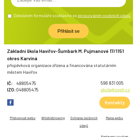
Odesláním formuláře souhlasíte se
zpracováním osobních údajů
Základní škola Havířov-Šumbark M. Pujmanové 17/1151
okres Karviná
příspěvková organizace zřízena a financována statutárním
městem Havířov
596 831 005
IČ:
48805475
IZO:
048805475
skola@zsph.cz
Kontakty
Přístupnost webu
Whistleblowing
Ochrana osobních
Mapa webu
údajů
Nastavení cookies