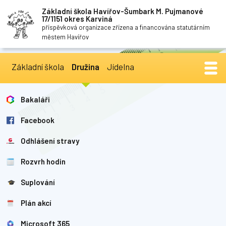
Základní škola Havířov-Šumbark M. Pujmanové
17/1151 okres Karviná
příspěvková organizace zřízena a financována statutárním
městem Havířov
Základní škola
Družina
Jídelna
Bakaláři
Facebook
Odhlášení stravy
Rozvrh hodin
Suplování
Plán akcí
Microsoft 365