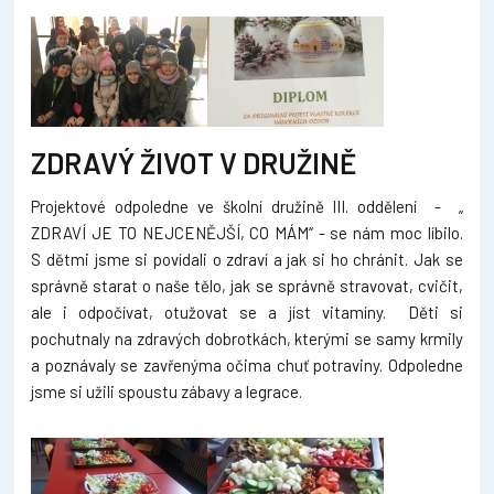
ZDRAVÝ ŽIVOT V DRUŽINĚ
Projektové odpoledne ve školní družině III. oddělení - „
ZDRAVÍ JE TO NEJCENĚJŠÍ, CO MÁM“ - se nám moc líbilo.
S dětmi jsme si povídali o zdraví a jak si ho chránit. Jak se
správně starat o naše tělo, jak se správně stravovat, cvičit,
ale i odpočívat, otužovat se a jíst vitamíny. Děti si
pochutnaly na zdravých dobrotkách, kterými se samy krmily
a poznávaly se zavřenýma očima chuť potraviny. Odpoledne
jsme si užili spoustu zábavy a legrace.