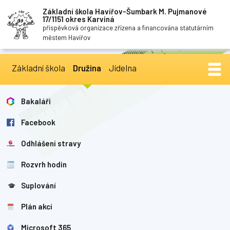
Základní škola Havířov-Šumbark M. Pujmanové
17/1151 okres Karviná
příspěvková organizace zřízena a financována statutárním
městem Havířov
Základní škola
Družina
Jídelna
Bakaláři
Facebook
Odhlášení stravy
Rozvrh hodin
Suplování
Plán akcí
Microsoft 365