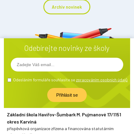
Archiv novinek
Odebírejte novinky ze školy
Odesláním formuláře souhlasíte se
zpracováním osobních údajů
Základní škola Havířov-Šumbark M. Pujmanové 17/1151
okres Karviná
příspěvková organizace zřízena a financována statutárním