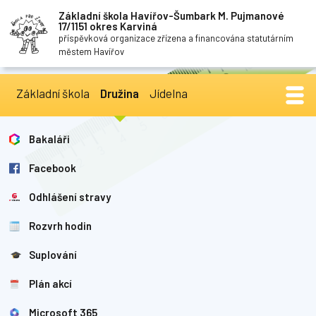
Základní škola Havířov-Šumbark M. Pujmanové
17/1151 okres Karviná
příspěvková organizace zřízena a financována statutárním
městem Havířov
Základní škola
Družina
Jídelna
Bakaláři
Facebook
Odhlášení stravy
Rozvrh hodin
Suplování
Plán akcí
Microsoft 365