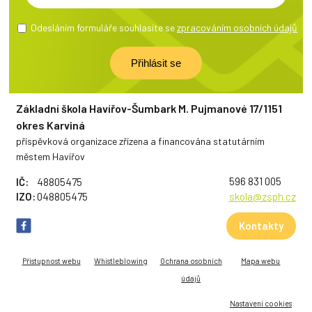
Odesláním formuláře souhlasíte se
zpracováním osobních údajů
Základní škola Havířov-Šumbark M. Pujmanové 17/1151
okres Karviná
příspěvková organizace zřízena a financována statutárním
městem Havířov
596 831 005
IČ:
48805475
IZO:
048805475
skola@zsph.cz
Kontakty
Přístupnost webu
Whistleblowing
Ochrana osobních
Mapa webu
údajů
Nastavení cookies