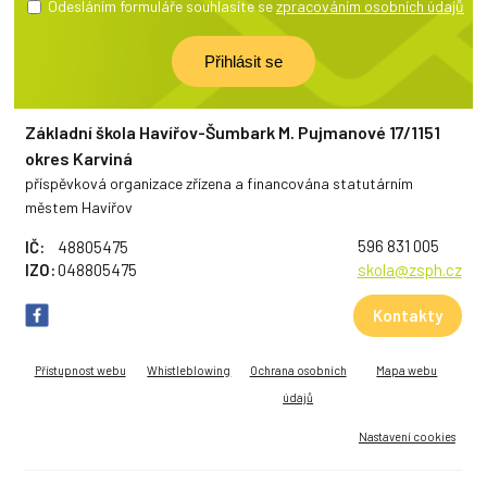
Odesláním formuláře souhlasíte se
zpracováním osobních údajů
Základní škola Havířov-Šumbark M. Pujmanové 17/1151
okres Karviná
příspěvková organizace zřízena a financována statutárním
městem Havířov
596 831 005
IČ:
48805475
IZO:
048805475
skola@zsph.cz
Kontakty
Přístupnost webu
Whistleblowing
Ochrana osobních
Mapa webu
údajů
Nastavení cookies