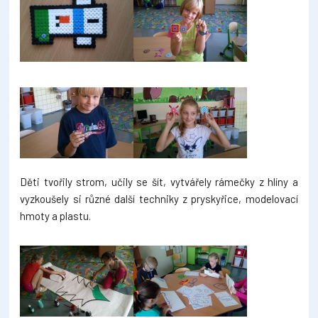
Děti tvořily strom, učily se šít, vytvářely rámečky z hlíny a
vyzkoušely si různé další techniky z pryskyřice, modelovací
hmoty a plastu.