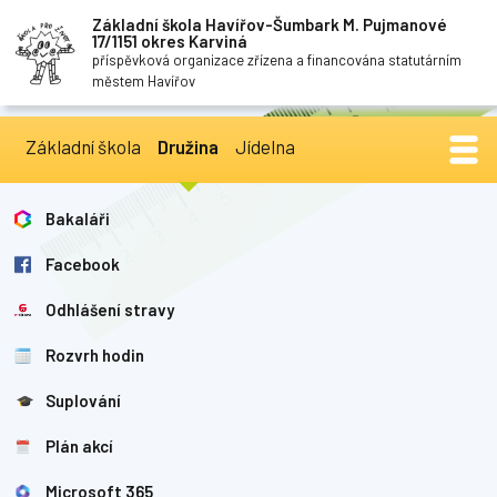
Základní škola Havířov-Šumbark M. Pujmanové
17/1151 okres Karviná
příspěvková organizace zřízena a financována statutárním
městem Havířov
Základní škola
Družina
Jídelna
Bakaláři
Facebook
Odhlášení stravy
Rozvrh hodin
Suplování
Plán akcí
Microsoft 365