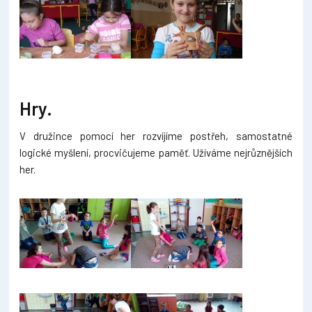
Hry.
V družince pomocí her rozvíjíme postřeh, samostatné
logické myšlení, procvičujeme paměť. Užíváme nejrůznějších
her.