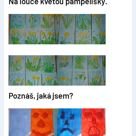
Na louce kvetou pampelišky.
Poznáš, jaká jsem?