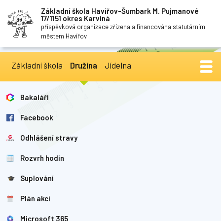
Základní škola Havířov-Šumbark M. Pujmanové
17/1151 okres Karviná
příspěvková organizace zřízena a financována statutárním
městem Havířov
Základní škola
Družina
Jídelna
Bakaláři
Facebook
Odhlášení stravy
Rozvrh hodin
Suplování
Plán akcí
Microsoft 365