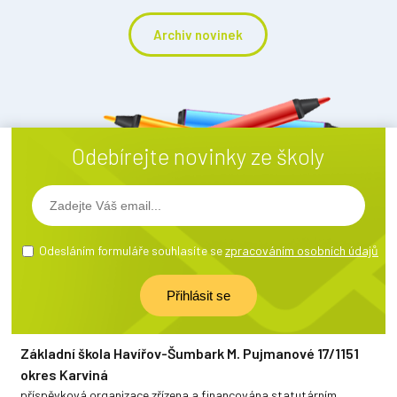
Archiv novinek
Odebírejte novinky ze školy
Odesláním formuláře souhlasíte se
zpracováním osobních údajů
Základní škola Havířov-Šumbark M. Pujmanové 17/1151
okres Karviná
příspěvková organizace zřízena a financována statutárním