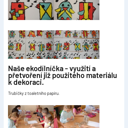
Naše ekodílníčka - využití a
přetvoření již použitého materiálu
k dekoraci.
Trubičky z toaletního papíru.