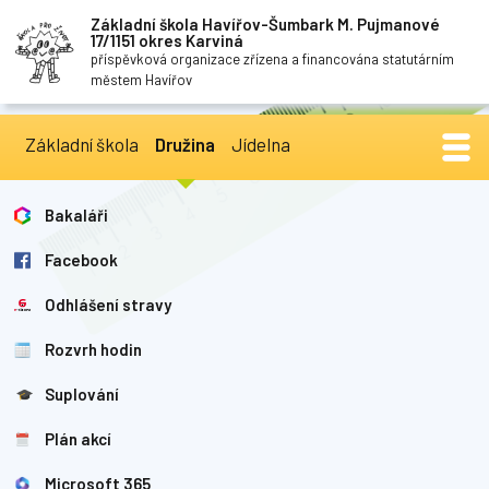
Základní škola Havířov-Šumbark M. Pujmanové
17/1151 okres Karviná
příspěvková organizace zřízena a financována statutárním
městem Havířov
Základní škola
Družina
Jídelna
Bakaláři
Facebook
Odhlášení stravy
Rozvrh hodin
Suplování
Plán akcí
Microsoft 365