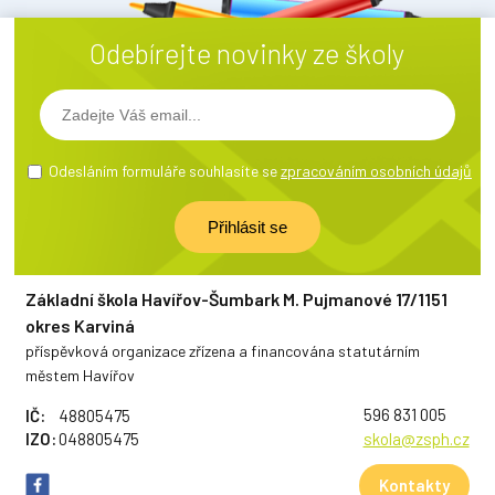
Odebírejte novinky ze školy
Odesláním formuláře souhlasíte se
zpracováním osobních údajů
Základní škola Havířov-Šumbark M. Pujmanové 17/1151
okres Karviná
příspěvková organizace zřízena a financována statutárním
městem Havířov
596 831 005
IČ:
48805475
IZO:
048805475
skola@zsph.cz
Kontakty