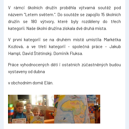
V rámci školních družin proběhla výtvarná soutěž pod
názvem "Letem světem.". Do soutěže se zapojilo 15 školních
družin se 180 výtvory, které byly rozděleny do třech
kategorií. Naše školní družina získala dvě druhá místa.
V první kategorii se na druhém místě umístila Markétka
Kozlová, a ve třetí kategorii - společná práce - Jakub
Hampl, David Štětínský, Dominik Fluksa.
Práce vyhodnocených dětí i ostatních zúčastněných budou
vystaveny od dubna
v obchodním domě Elán.